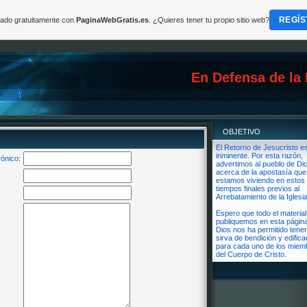
REGÍS
reado gratuitamente con
PaginaWebGratis.es
. ¿Quieres tener tu propio sitio web?
En Defensa de la
OBJETIVO
El Retorno de Jesucristo e
inminente. Por esta razón,
rónico:
advertimos al pueblo de Di
acerca de la apostasía que
estamos viviendo en estos
tiempos finales previos al
Arrebatamiento de la Iglesia
Espero que todo el materia
publiquemos en esta págin
Dios nos ha permitido tener
sirva de bendición y edifica
para cada uno de los miem
del Cuerpo de Cristo.