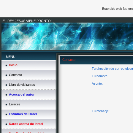
Este sitio web fue c
¡EL REY JESUS VIENE PRONTO!
MENU
Contacto
Inicio
Tu dirección de correo elect
Contacto
Tu nombre:
Asunto:
Libro de visitantes
Acerca del autor
Enlaces
Tu mensaje:
Estudios de Israel
Datos acerca de Israel